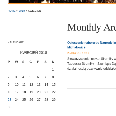
HOME
»
2018
»
KWIECIEŃ
Monthly Ar
KALENDARZ
Ogłoszenie naboru do Nagrody im
Michałowice
KWIECIEŃ 2018
23/04/2018 17:51
Stowarzyszenie Instytut Strumiłły
P
W
Ś
C
P
S
N
Tadeusza Strumiłły – Szumiący Dąb
działalnością pozytywnie oddział
1
2
3
4
5
6
7
8
9
10
11
12
13
14
15
16
17
18
19
20
21
22
23
24
25
26
27
28
29
30