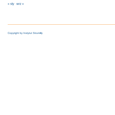
« sty
wrz »
Copyright by Instytut Strumiłły