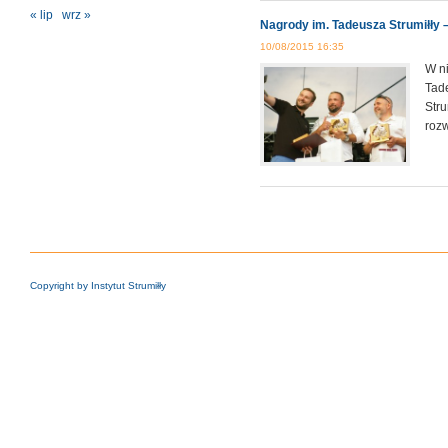
« lip
wrz »
Nagrody im. Tadeusza Strumiłły
10/08/2015 16:35
W ni
Tad
Stru
rozw
Copyright by Instytut Strumiłły