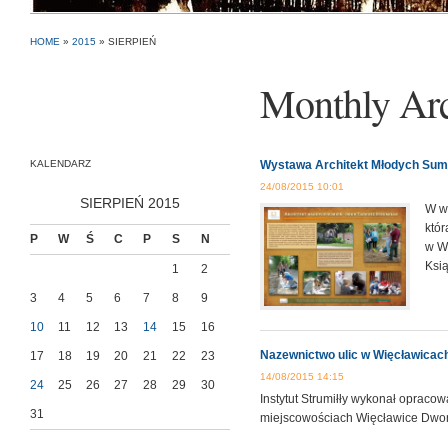
HOME
»
2015
»
SIERPIEŃ
Monthly Ar
KALENDARZ
Wystawa Architekt Młodych Sumi
24/08/2015 10:01
SIERPIEŃ 2015
W wy
któ
P
W
Ś
C
P
S
N
w Wi
Ksi
1
2
3
4
5
6
7
8
9
10
11
12
13
14
15
16
Nazewnictwo ulic w Więcławicac
17
18
19
20
21
22
23
14/08/2015 14:15
24
25
26
27
28
29
30
Instytut Strumiłły wykonał oprac
31
miejscowościach Więcławice Dwors