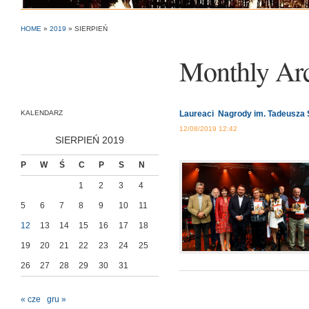
HOME
»
2019
»
SIERPIEŃ
Monthly Ar
KALENDARZ
Laureaci Nagrody im. Tadeusza 
12/08/2019 12:42
SIERPIEŃ 2019
P
W
Ś
C
P
S
N
1
2
3
4
5
6
7
8
9
10
11
12
13
14
15
16
17
18
19
20
21
22
23
24
25
26
27
28
29
30
31
« cze
gru »