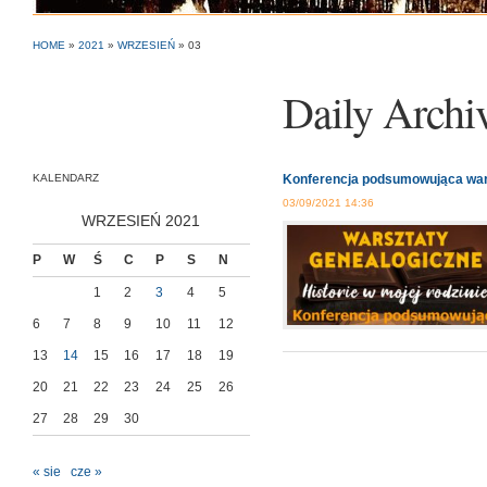
HOME
»
2021
»
WRZESIEŃ
»
03
Daily Archi
KALENDARZ
Konferencja podsumowująca war
03/09/2021 14:36
WRZESIEŃ 2021
P
W
Ś
C
P
S
N
1
2
3
4
5
6
7
8
9
10
11
12
13
14
15
16
17
18
19
20
21
22
23
24
25
26
27
28
29
30
« sie
cze »