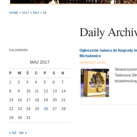
HOME
»
2017
»
MAJ
»
26
Daily Archi
KALENDARZ
Ogłoszenie naboru do Nagrody im
Michałowice
MAJ 2017
26/05/2017 23:33
Stowarzyszeni
P
W
Ś
C
P
S
N
Tadeusza Str
działalności
1
2
3
4
5
6
7
8
9
10
11
12
13
14
15
16
17
18
19
20
21
22
23
24
25
26
27
28
29
30
31
« lut
sie »