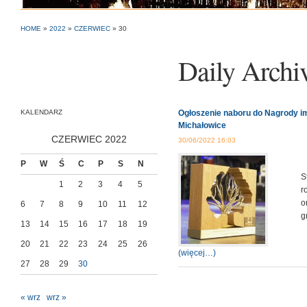
HOME
»
2022
»
CZERWIEC
»
30
Daily Archi
KALENDARZ
Ogłoszenie naboru do Nagrody im
Michałowice
CZERWIEC 2022
30/06/2022 16:03
P
W
Ś
C
P
S
N
S
1
2
3
4
5
r
o
6
7
8
9
10
11
12
g
13
14
15
16
17
18
19
20
21
22
23
24
25
26
(więcej…)
27
28
29
30
« wrz
wrz »