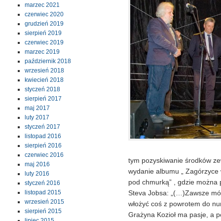
marzec 2021
czerwiec 2020
grudzień 2019
sierpień 2019
czerwiec 2019
marzec 2019
październik 2018
wrzesień 2018
kwiecień 2018
styczeń 2018
sierpień 2017
maj 2017
luty 2017
styczeń 2017
listopad 2016
sierpień 2016
czerwiec 2016
tym pozyskiwanie środków zew
maj 2016
wydanie albumu „ Zagórzyce wi
luty 2016
pod chmurką” , gdzie można 
styczeń 2016
listopad 2015
Steva Jobsa: „(…)Zawsze mówi
wrzesień 2015
włożyć coś z powrotem do nur
sierpień 2015
Grażyna Kozioł ma pasje, a po
lipiec 2015