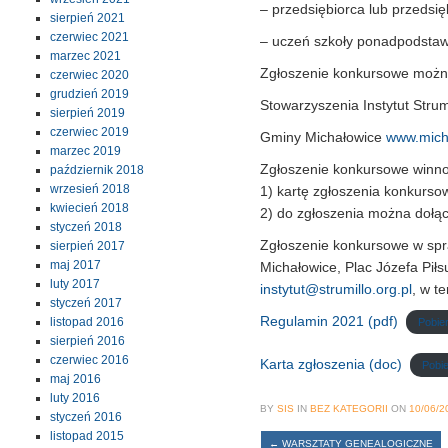
– przedsiębiorca lub przedsię
sierpień 2021
czerwiec 2021
– uczeń szkoły ponadpodsta
marzec 2021
Zgłoszenie konkursowe można
czerwiec 2020
grudzień 2019
Stowarzyszenia Instytut Strum
sierpień 2019
czerwiec 2019
Gminy Michałowice
www.mich
marzec 2019
Zgłoszenie konkursowe winno
październik 2018
wrzesień 2018
1) kartę zgłoszenia konkurs
kwiecień 2018
2) do zgłoszenia można dołąc
styczeń 2018
Zgłoszenie konkursowe w spr
sierpień 2017
maj 2017
Michałowice, Plac Józefa Piłs
luty 2017
instytut@strumillo.org.pl
, w t
styczeń 2017
Regulamin 2021 (pdf)
listopad 2016
Pobie
sierpień 2016
czerwiec 2016
Karta zgłoszenia (doc)
Pobi
maj 2016
luty 2016
BY
SIS
IN
BEZ KATEGORII
ON
10/06/2
styczeń 2016
listopad 2015
←
WARSZTATY GENEALOGICZNE