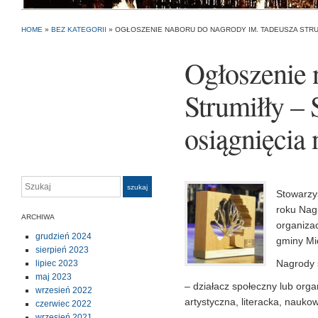
HOME
»
BEZ KATEGORII
»
OGŁOSZENIE NABORU DO NAGRODY IM. TADEUSZA STRUM
Ogłoszenie 
Strumiłły –
osiągnięcia
Szukaj
szukaj
Stowarzys
roku Nag
ARCHIWA
organizac
grudzień 2024
gminy Mi
sierpień 2023
Nagrody 
lipiec 2023
maj 2023
– działacz społeczny lub orga
wrzesień 2022
artystyczna, literacka, nauko
czerwiec 2022
wrzesień 2021