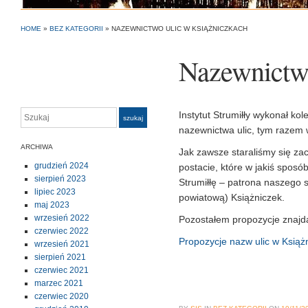
HOME
»
BEZ KATEGORII
»
NAZEWNICTWO ULIC W KSIĄŻNICZKACH
Nazewnictwo
Szukaj
Instytut Strumiłły wykonał k
szukaj
nazewnictwa ulic, tym razem 
ARCHIWA
Jak zawsze staraliśmy się za
grudzień 2024
postacie, które w jakiś spos
sierpień 2023
Strumiłłę – patrona naszego 
lipiec 2023
powiatową) Książniczek.
maj 2023
wrzesień 2022
Pozostałem propozycje znaj
czerwiec 2022
Propozycje nazw ulic w Książ
wrzesień 2021
sierpień 2021
czerwiec 2021
marzec 2021
czerwiec 2020